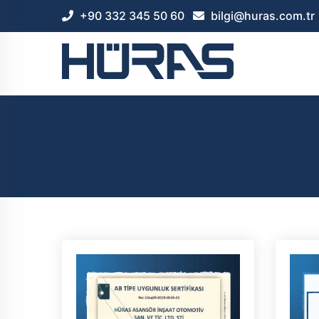
+90 332 345 50 60
bilgi@huras.com.tr